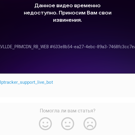
lptracker_support_live_bot
Помогла ли вам статья?