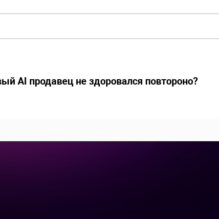
вый AI продавец не здоровался повтороно?