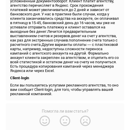
усложненный документооборот. Клиент платит агентству,
агентство перечисляет в Яндекс. Срок прохождения
платежей может увеличиваться до 2 дней и зависит от
банковского дня. У нас в практике были случаи, когда у
клиента заканчивались средства на аккаунте, он оплачивал
в пятницу в 15-45, банковский день до 16 часов, мы уже не
успевали отправить платежку и клиент оставался на
выходные без денег.Лечится предварительным
выставлением счетов и резервов денег на счет у агентства,
как раз для экстренных случаев.пополнение счета только с
расчетного счета.Другие варианты оплаты — с пластиковой
карты, например, недоступны.сложности переноса
кампаний с агентского аккаунта на другой. Формально
аккаунт клиента закреплен за агентством, и отцепить его со
всей статистикой и остатком денег на счету не получиться.
Есть процедура копирования кампаний через менеджера
Яндекса или через Excel.
Client-login
Если вы пользуетесь услугами рекламного агентства, то оно
вам сообщит Client-login, для того, чтобы управлять вашей
рекламной компанией.
Помогла ли вам статья?