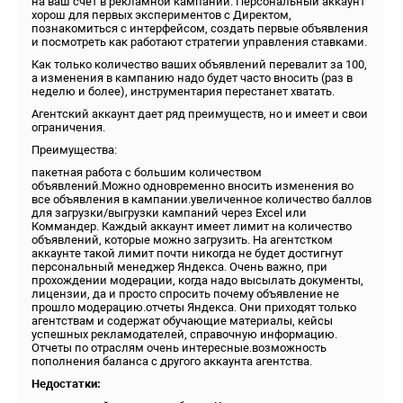
на ваш счет в рекламной кампании. Персональный аккаунт
хорош для первых экспериментов с Директом,
познакомиться с интерфейсом, создать первые объявления
и посмотреть как работают стратегии управления ставками.
Как только количество ваших объявлений перевалит за 100,
а изменения в кампанию надо будет часто вносить (раз в
неделю и более), инструментария перестанет хватать.
Агентский аккаунт дает ряд преимуществ, но и имеет и свои
ограничения.
Преимущества:
пакетная работа с большим количеством
объявлений.Можно одновременно вносить изменения во
все объявления в кампании.увеличенное количество баллов
для загрузки/выгрузки кампаний через Excel или
Коммандер. Каждый аккаунт имеет лимит на количество
объявлений, которые можно загрузить. На агентстком
аккаунте такой лимит почти никогда не будет достигнут
персональный менеджер Яндекса. Очень важно, при
прохождении модерации, когда надо высылать документы,
лицензии, да и просто спросить почему объявление не
прошло модерацию.отчеты Яндекса. Они приходят только
агентствам и содержат обучающие материалы, кейсы
успешных рекламодателей, справочную информацию.
Отчеты по отраслям очень интересные.возможность
пополнения баланса с другого аккаунта агентства.
Недостатки: